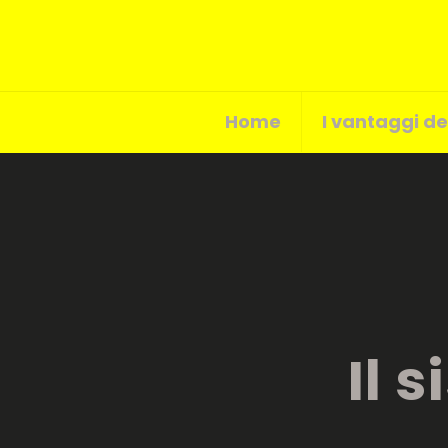
Home
I vantaggi de
Il 