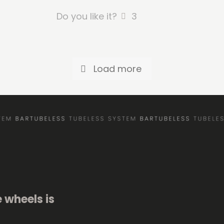
Do you like it?
3
Load more
 wheels is